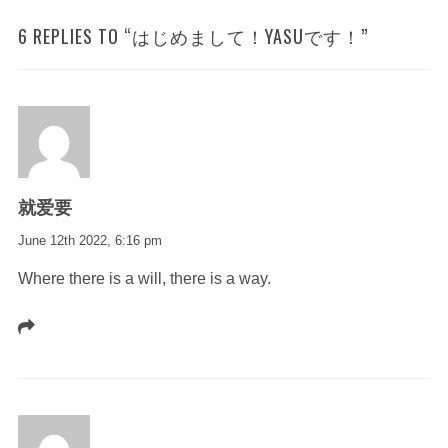
6 REPLIES TO “はじめまして！YASUです！”
就爱要
June 12th 2022,
6:16 pm
Where there is a will, there is a way.