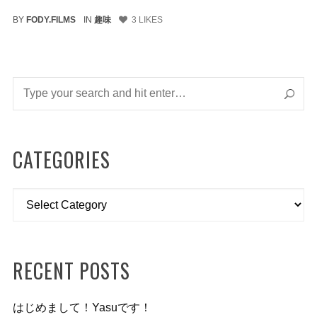
BY
FODY.FILMS
IN
趣味
3
LIKES
CATEGORIES
Categories
RECENT POSTS
はじめまして！Yasuです！