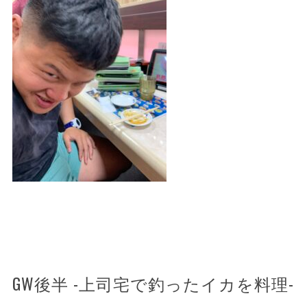
GW後半 -上司宅で釣ったイカを料理-